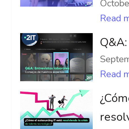
Octobe
Read 
Q&A: 
Septem
Read 
¿Cómo
resol