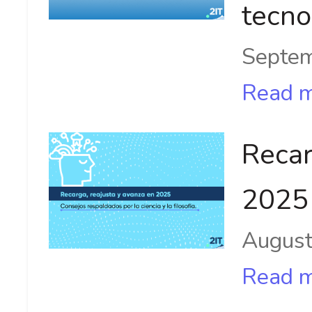
tecno
Septem
Read 
Recar
2025
August
Read 