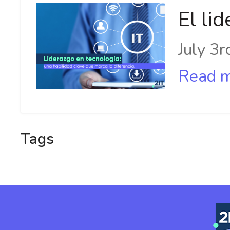
El li
July 3
Read 
Tags