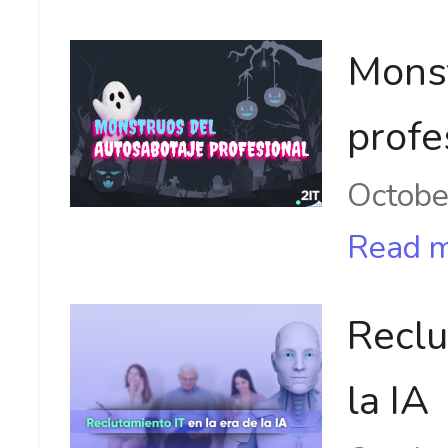
Monst
profe
Octobe
Read 
Reclu
la IA